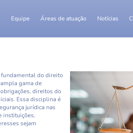
o
Equipe
Áreas de atuação
Notícias
C
a fundamental do direito
a ampla gama de
obrigações, direitos do
ciais. Essa disciplina é
segurança jurídica nas
 instituições,
eresses sejam