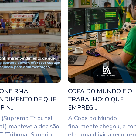
CONFIRMA
COPA DO MUNDO E O
NDIMENTO DE QUE
TRABALHO: O QUE
IN...
EMPREG...
 (Supremo Tribunal
A Copa do Mundo
al) manteve a decisão
finalmente chegou, e co
T (Tribunal Superior
ela, uma dúvida recorren