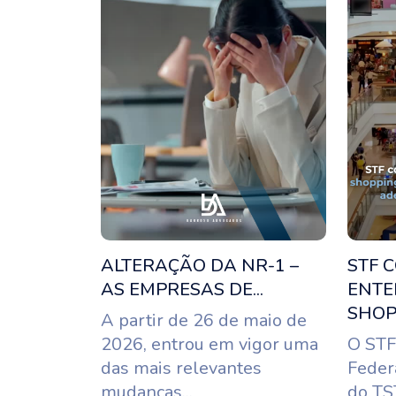
ALTERAÇÃO DA NR-1 –
STF 
AS EMPRESAS DE...
ENTE
SHOPP
A partir de 26 de maio de
2026, entrou em vigor uma
O STF
das mais relevantes
Feder
mudanças...
do TS