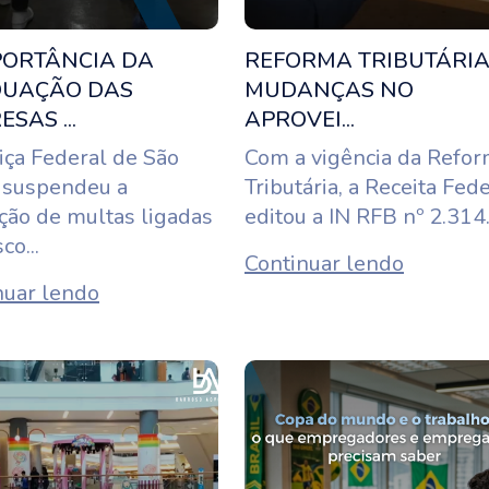
PORTÂNCIA DA
REFORMA TRIBUTÁRIA
UAÇÃO DAS
MUDANÇAS NO
SAS ...
APROVEI...
iça Federal de São
Com a vigência da Refo
 suspendeu a
Tributária, a Receita Fed
ação de multas ligadas
editou a IN RFB nº 2.314.
co...
Continuar lendo
nuar lendo