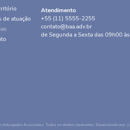
ritório
Atendimento
+55 (11) 5555-2255
 de atuação
contato@baa.adv.br
ias
de Segunda a Sexta das 09h00 à
ato
o Advogados Associados. Todos os direitos reservados. Desenvolvido por:
Ag