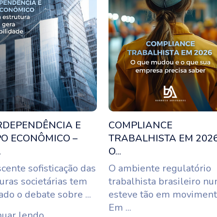
RDEPENDÊNCIA E
COMPLIANCE
O ECONÔMICO –
TRABALHISTA EM 2026
.
O...
cente sofisticação das
O ambiente regulatório
uras societárias tem
trabalhista brasileiro nu
do o debate sobre ...
esteve tão em moviment
Em ...
nuar lendo