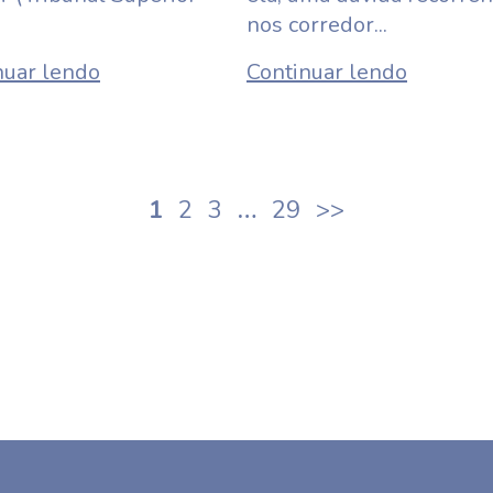
nos corredor...
nuar lendo
Continuar lendo
Paginação
1
2
3
…
29
>>
de
posts