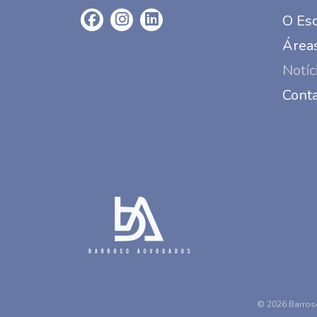
O Esc
Áreas
Notíc
Cont
© 2026 Barros