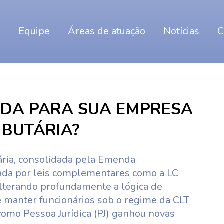
o
Equipe
Áreas de atuação
Notícias
C
MUDA PARA SUA EMPRESA
IBUTÁRIA?
ria, consolidada pela Emenda
ada por leis complementares como a LC
alterando profundamente a lógica de
e manter funcionários sob o regime da CLT
como Pessoa Jurídica (PJ) ganhou novas