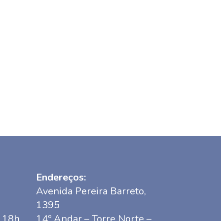
Endereços:
Avenida Pereira Barreto,
1395
s 18h
14º Andar – Torre Norte –