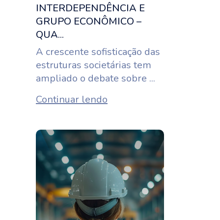
INTERDEPENDÊNCIA E
GRUPO ECONÔMICO –
QUA...
A crescente sofisticação das
estruturas societárias tem
ampliado o debate sobre ...
Continuar lendo