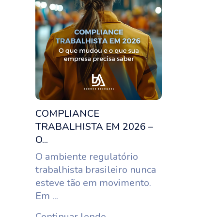
COMPLIANCE
TRABALHISTA EM 2026 –
O...
O ambiente regulatório
trabalhista brasileiro nunca
esteve tão em movimento.
Em ...
Continuar lendo