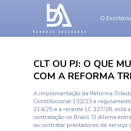
O Escritóri
CLT OU PJ: O QUE 
COM A REFORMA TR
A implementação da Reforma Tributá
Constitucional 132/23 e regulament
214/25 e a recente LC 227/26, está 
contratação no Brasil. O dilema entr
ou contratar prestadores de serviço 