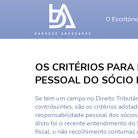
O Escritóri
OS CRITÉRIOS PARA
PESSOAL DO SÓCIO 
Se tem um campo no Direito Tributár
contribuintes, são os critérios adota
responsabilidade pessoal dos sócio
disto foi o recente entendimento do
fiscal, o não recolhimento contumaz