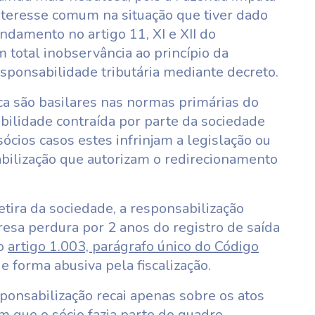
interesse comum na situação que tiver dado
undamento no artigo 11, XI e XII do
total inobservância ao princípio da
 responsabilidade tributária mediante decreto.
dica são basilares nas normas primárias do
abilidade contraída por parte da sociedade
ócios casos estes infrinjam a legislação ou
sabilização que autorizam o redirecionamento
etira da sociedade, a responsabilização
esa perdura por 2 anos do registro de saída
 o
artigo 1.003, parágrafo único do Código
de forma abusiva pela fiscalização.
sponsabilização recai apenas sobre os atos
 que o sócio fazia parte do quadro