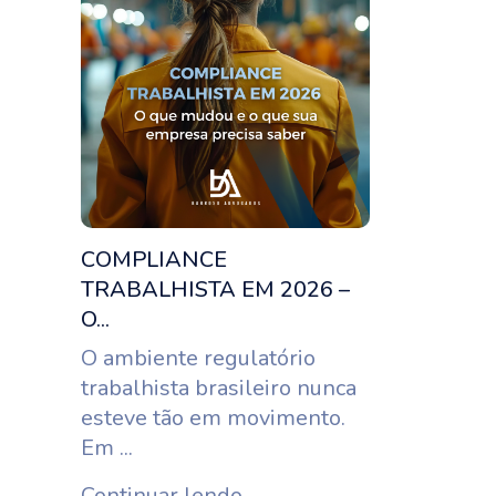
COMPLIANCE
TRABALHISTA EM 2026 –
O...
O ambiente regulatório
trabalhista brasileiro nunca
esteve tão em movimento.
Em ...
Continuar lendo