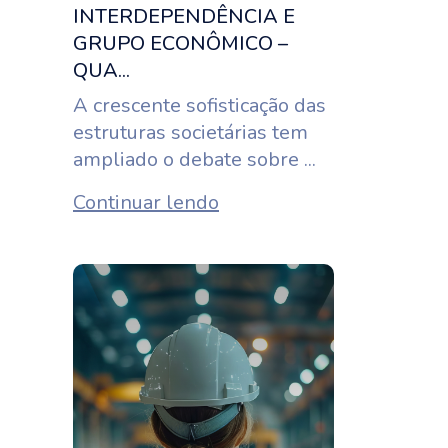
INTERDEPENDÊNCIA E
GRUPO ECONÔMICO –
QUA...
A crescente sofisticação das
estruturas societárias tem
ampliado o debate sobre ...
Continuar lendo