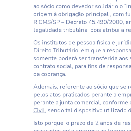
ao sócio como devedor solidário o “
origem à obrigação principal”, com f
RICMS/SP – Decreto 45.490/2000, em 
legalidade tributária, pois atribui a
Os institutos de pessoa física e jurí
Direito Tributário, em que a respons
somente poderá ser transferida aos s
contrato social, para fins de respon
da cobrança.
Ademais, referente ao sócio que se r
pelos atos praticados perante a empr
perante a junta comercial, conforme
Civil
, sendo tal dispositivo utilizado 
Isto porque, o prazo de 2 anos de re
praticados pela empresa ao tempo em