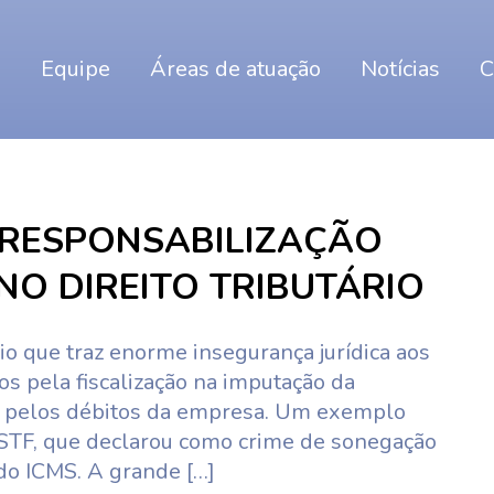
o
Equipe
Áreas de atuação
Notícias
C
 RESPONSABILIZAÇÃO
NO DIREITO TRIBUTÁRIO
io que traz enorme insegurança jurídica aos
dos pela fiscalização na imputação da
s pelos débitos da empresa. Um exemplo
 STF, que declarou como crime de sonegação
 do ICMS. A grande […]