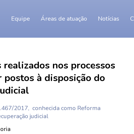
o
Equipe
Áreas de atuação
Notícias
C
s realizados nos processos
r postos à disposição do
udicial
 13.467/2017, conhecida como Reforma
cuperação judicial
oria