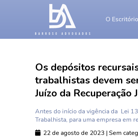
O Escritóri
Os depósitos recursai
trabalhistas devem se
Juízo da Recuperação J
Antes do início da vigência da Lei
Trabalhista, para uma empresa em re
22 de agosto de 2023
| Sem categ