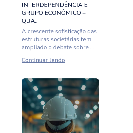
INTERDEPENDÊNCIA E
GRUPO ECONÔMICO –
QUA...
A crescente sofisticação das
estruturas societárias tem
ampliado o debate sobre ...
Continuar lendo