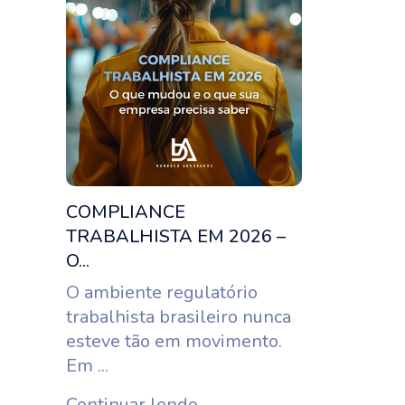
COMPLIANCE
TRABALHISTA EM 2026 –
O...
O ambiente regulatório
trabalhista brasileiro nunca
esteve tão em movimento.
Em ...
Continuar lendo