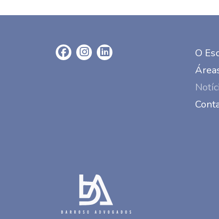
O Esc
Áreas
Notíc
Cont