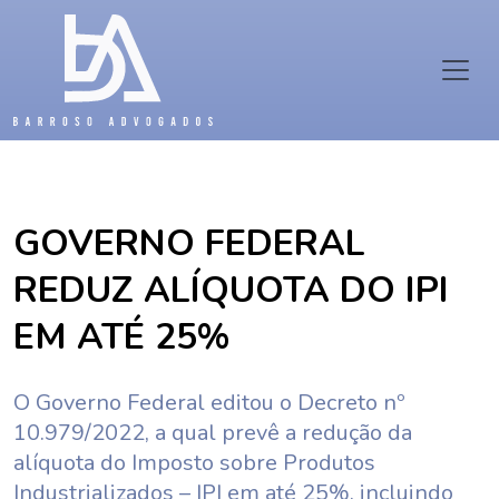
GOVERNO FEDERAL
REDUZ ALÍQUOTA DO IPI
EM ATÉ 25%
O Governo Federal editou o Decreto nº
10.979/2022, a qual prevê a redução da
alíquota do Imposto sobre Produtos
Industrializados – IPI em até 25%, incluindo