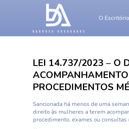
O Escritóri
LEI 14.737/2023 – O
ACOMPANHAMENTO 
PROCEDIMENTOS MÉ
Sancionada há menos de uma semana,
direito às mulheres a terem acompa
procedimento, exames ou consultas 