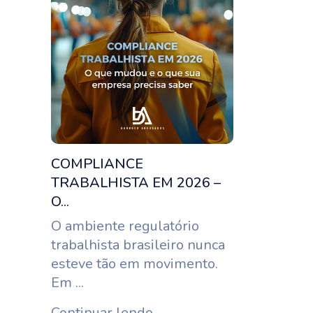
COMPLIANCE
TRABALHISTA EM 2026 –
O...
O ambiente regulatório
trabalhista brasileiro nunca
esteve tão em movimento.
Em ...
Continuar lendo