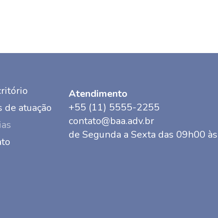
ritório
Atendimento
+55 (11) 5555-2255
 de atuação
contato@baa.adv.br
ias
de Segunda a Sexta das 09h00 à
ato