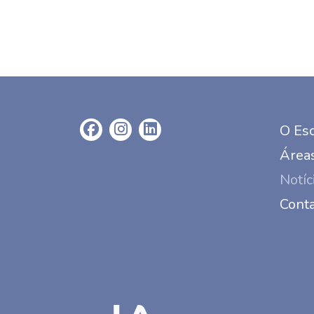
O Esc
Áreas
Notíc
Cont