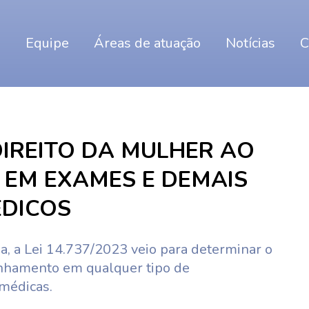
o
Equipe
Áreas de atuação
Notícias
C
 DIREITO DA MULHER AO
EM EXAMES E DEMAIS
DICOS
 a Lei 14.737/2023 veio para determinar o
nhamento em qualquer tipo de
médicas.