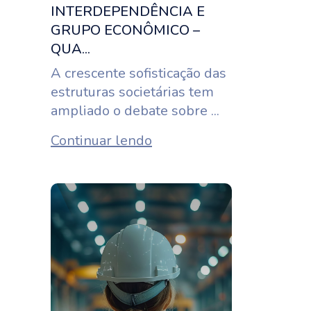
INTERDEPENDÊNCIA E
GRUPO ECONÔMICO –
QUA...
A crescente sofisticação das
estruturas societárias tem
ampliado o debate sobre ...
Continuar lendo