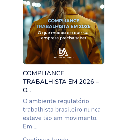
COMPLIANCE
TRABALHISTA EM 2026 –
O...
O ambiente regulatório
trabalhista brasileiro nunca
esteve tão em movimento.
Em ...
Continuar lendo