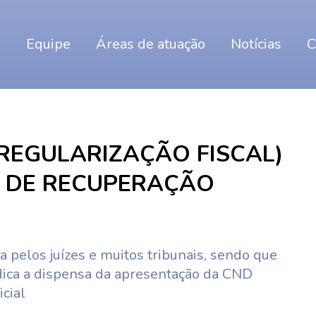
o
Equipe
Áreas de atuação
Notícias
C
(REGULARIZAÇÃO FISCAL)
 DE RECUPERAÇÃO
 pelos juízes e muitos tribunais, sendo que
ídica a dispensa da apresentação da CND
cial