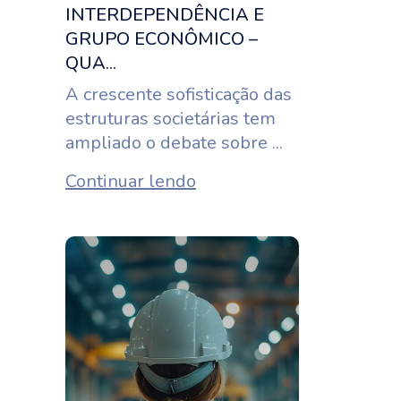
INTERDEPENDÊNCIA E
GRUPO ECONÔMICO –
QUA...
A crescente sofisticação das
estruturas societárias tem
ampliado o debate sobre ...
Continuar lendo