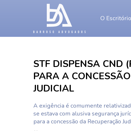
O Escritóri
STF DISPENSA CND 
PARA A CONCESSÃO
JUDICIAL
A exigência é comumente relativizada
se estava com alusiva segurança jur
para a concessão da Recuperação Judi