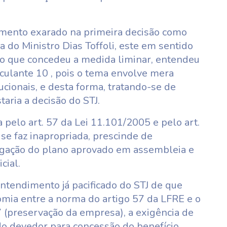
imento exarado na primeira decisão como
a do Ministro Dias Toffoli, este em sentido
ão que concedeu a medida liminar, entendeu
culante 10 , pois o tema envolve mera
ucionais, e desta forma, tratando-se de
staria a decisão do STJ.
 pelo art. 57 da Lei 11.101/2005 e pelo art.
se faz inapropriada, prescinde de
gação do plano aprovado em assembleia e
cial.
 entendimento já pacificado do STJ de que
omia entre a norma do artigo 57 da LFRE e o
7 (preservação da empresa), a exigência de
do devedor para concessão do benefício