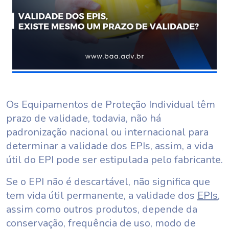
Os Equipamentos de Proteção Individual têm
prazo de validade, todavia, não há
padronização nacional ou internacional para
determinar a validade dos EPIs, assim, a vida
útil do EPI pode ser estipulada pelo fabricante.
Se o EPI não é descartável, não significa que
tem vida útil permanente, a validade dos
EPIs
,
assim como outros produtos, depende da
conservação, frequência de uso, modo de