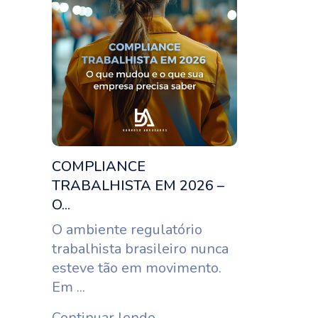
COMPLIANCE
TRABALHISTA EM 2026 –
O...
O ambiente regulatório
trabalhista brasileiro nunca
esteve tão em movimento.
Em ...
Continuar lendo