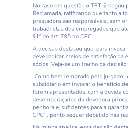
No caso em questão o TRT-2 negou p
Reclamada, ratificando que tanto a t
prestadora são responsáveis, sem or
trabalhistas dos empregados que at
§1º do art. 795 do CPC.
A decisão destacou que, para invocar
deve indicar meios de satisfação da 
sócios. Veja-se um trecho da decisão:
“Como bem lembrado pelo julgador d
subsidiário em invocar o benefício d
forem apresentados, com a devida co
desembaraçados da devedora principa
penhora e, suficientes para a garant
CPC” , ponto sequer debatido nas ra
Na minha análise, essa decisão dest