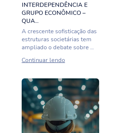
INTERDEPENDÊNCIA E
GRUPO ECONÔMICO –
QUA...
A crescente sofisticação das
estruturas societárias tem
ampliado o debate sobre ...
Continuar lendo