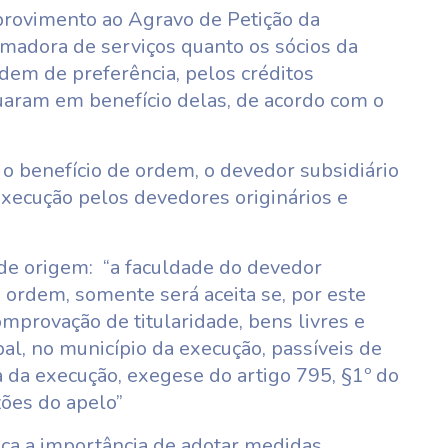
rovimento ao Agravo de Petição da
omadora de serviços quanto os sócios da
dem de preferência, pelos créditos
uaram em benefício delas, de acordo com o
 o benefício de ordem, o devedor subsidiário
execução pelos devedores originários e
e origem: “a faculdade do devedor
e ordem, somente será aceita se, por este
mprovação de titularidade, bens livres e
l, no município da execução, passíveis de
ia da execução, exegese do artigo 795, §1º do
zões do apelo”
aca a importância de adotar medidas