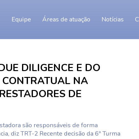
o
Equipe
Áreas de atuação
Notícias
C
DUE DILIGENCE E DO
CONTRATUAL NA
RESTADORES DE
stadora são responsáveis de forma
cia, diz TRT-2 Recente decisão da 6ª Turma