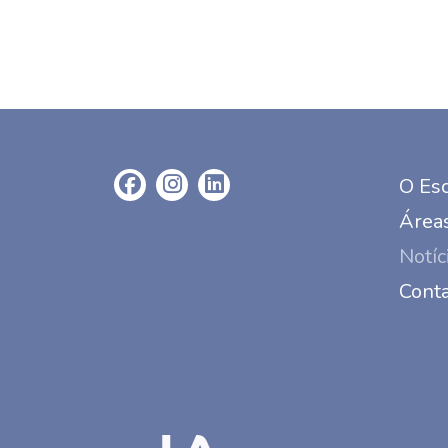
O Esc
Áreas
Notíc
Cont