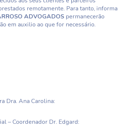
ecidos aos seus clientes e parceiros
restados remotamente. Para tanto, informa
ARROSO ADVOGADOS
permanecerão
ção em auxilio ao que for necessário.
ra Dra. Ana Carolina:
ial – Coordenador Dr. Edgard: