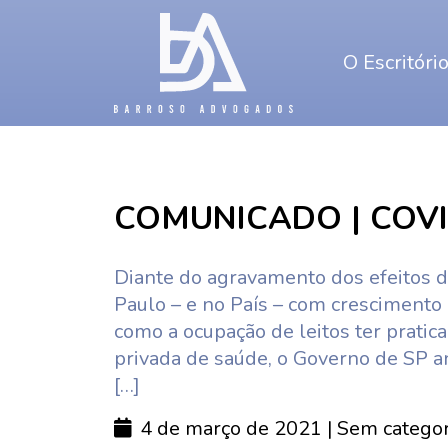
O Escritóri
COMUNICADO | COVI
Diante do agravamento dos efeitos 
Paulo – e no País – com crescimento
como a ocupação de leitos ter pratic
privada de saúde, o Governo de SP 
[…]
4 de março de 2021
| Sem categor