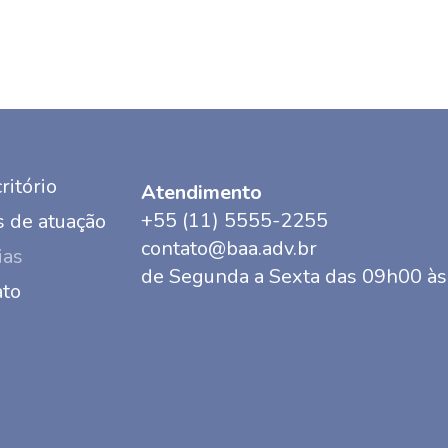
ritório
Atendimento
+55 (11) 5555-2255
 de atuação
contato@baa.adv.br
ias
de Segunda a Sexta das 09h00 à
ato