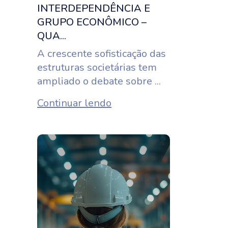
INTERDEPENDÊNCIA E
GRUPO ECONÔMICO –
QUA...
A crescente sofisticação das
estruturas societárias tem
ampliado o debate sobre ...
Continuar lendo