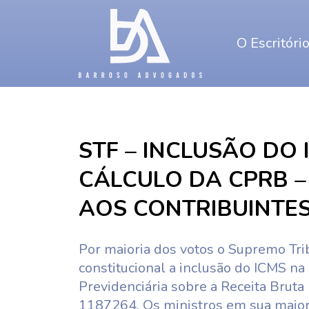
O Escritóri
STF – INCLUSÃO DO 
CÁLCULO DA CPRB –
AOS CONTRIBUINTE
Por maioria dos votos o Supremo Trib
constitucional a inclusão do ICMS na
Previdenciária sobre a Receita Bruta
1187264. Os ministros em sua maior