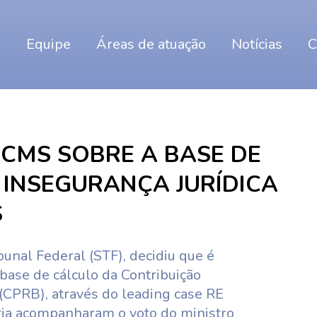
o
Equipe
Áreas de atuação
Notícias
C
ICMS SOBRE A BASE DE
 INSEGURANÇA JURÍDICA
S
unal Federal (STF), decidiu que é
 base de cálculo da Contribuição
 (CPRB), através do leading case RE
ia acompanharam o voto do ministro