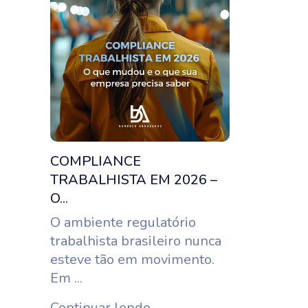
COMPLIANCE
TRABALHISTA EM 2026 –
O...
O ambiente regulatório
trabalhista brasileiro nunca
esteve tão em movimento.
Em ...
Continuar lendo