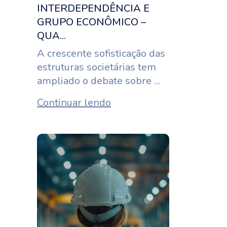
INTERDEPENDÊNCIA E
GRUPO ECONÔMICO –
QUA...
A crescente sofisticação das
estruturas societárias tem
ampliado o debate sobre ...
Continuar lendo