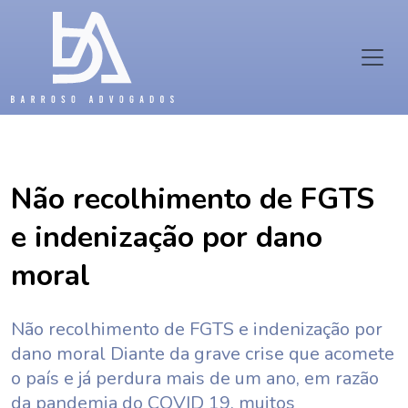
Não recolhimento de FGTS
e indenização por dano
moral
Não recolhimento de FGTS e indenização por
dano moral Diante da grave crise que acomete
o país e já perdura mais de um ano, em razão
da pandemia do COVID 19, muitos