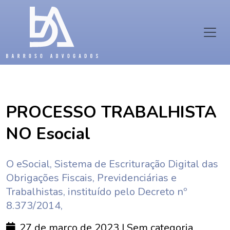
PROCESSO TRABALHISTA
NO Esocial
O eSocial, Sistema de Escrituração Digital das
Obrigações Fiscais, Previdenciárias e
Trabalhistas, instituído pelo Decreto nº
8.373/2014,
27 de março de 2023
| Sem categoria