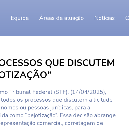
o
Equipe
Áreas de atuação
Notícias
C
ROCESSOS QUE DISCUTEM
JOTIZAÇÃO”
o Tribunal Federal (STF), (14/04/2025),
todos os processos que discutem a licitude
nomos ou pessoas jurídicas, para a
cida como “pejotização”. Essa decisão abrange
epresentação comercial, corretagem de