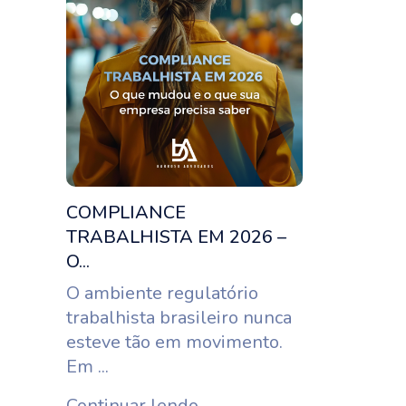
COMPLIANCE
TRABALHISTA EM 2026 –
O...
O ambiente regulatório
trabalhista brasileiro nunca
esteve tão em movimento.
Em ...
Continuar lendo