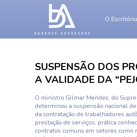
O Escritóri
​SUSPENSÃO DOS P
A VALIDADE DA “PE
O ministro Gilmar Mendes, do Suprem
determinou a suspensão nacional de 
da contratação de trabalhadores autô
prestação de serviços, prática conhe
contratos comuns em setores como r