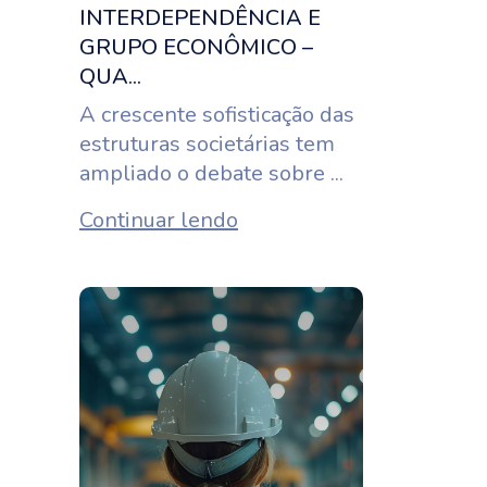
INTERDEPENDÊNCIA E
GRUPO ECONÔMICO –
QUA...
A crescente sofisticação das
estruturas societárias tem
ampliado o debate sobre ...
Continuar lendo