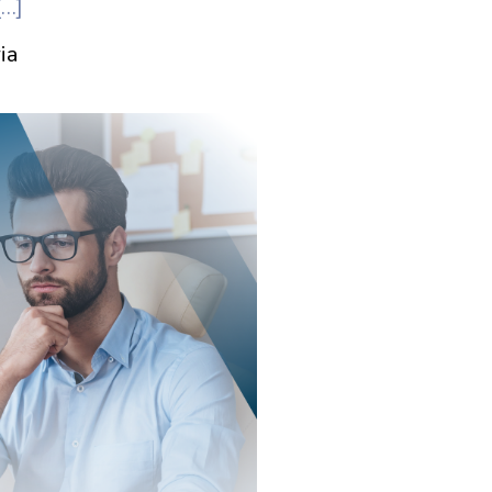
[…]
ia