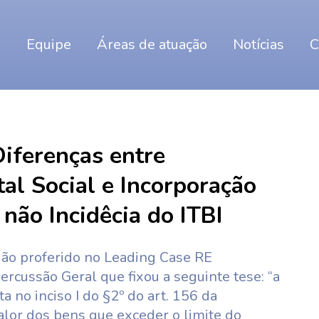
o
Equipe
Áreas de atuação
Notícias
C
ferenças entre
tal Social e Incorporação
 não Incidêcia do ITBI
dão proferido no Leading Case RE
rcussão Geral que fixou a seguinte tese: “a
a no inciso I do §2º do art. 156 da
valor dos bens que exceder o limite do