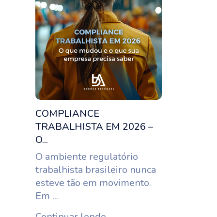
COMPLIANCE
TRABALHISTA EM 2026 –
O...
O ambiente regulatório
trabalhista brasileiro nunca
esteve tão em movimento.
Em ...
Continuar lendo