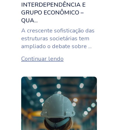
INTERDEPENDÊNCIA E
GRUPO ECONÔMICO –
QUA...
A crescente sofisticação das
estruturas societárias tem
ampliado o debate sobre ...
Continuar lendo