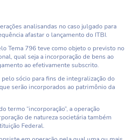
operações analisandas no caso julgado para
equência afastar o lançamento do ITBI.
elo Tema 796 teve como objeto o previsto no
ional, qual seja a incorporação de bens ao
gamento ao efetivamente subscrito.
 pelo sócio para fins de integralização do
, que serão incorporados ao patrimônio da
 do termo “incorporação”, a operação
orporação de natureza societária também
ituição Federal.
 consiste em operação pela qual uma ou mais