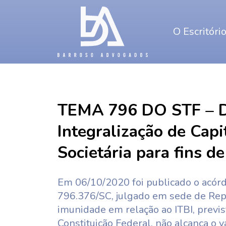
O Escritóri
TEMA 796 DO STF – Di
Integralização de Capi
Societária para fins de
Em 06/10/2020 foi publicado o acór
796.376/SC, julgado em sede de Repe
imunidade em relação ao ITBI, previst
Constituição Federal, não alcança o 