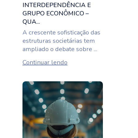
INTERDEPENDÊNCIA E
GRUPO ECONÔMICO –
QUA...
A crescente sofisticação das
estruturas societárias tem
ampliado o debate sobre ...
Continuar lendo