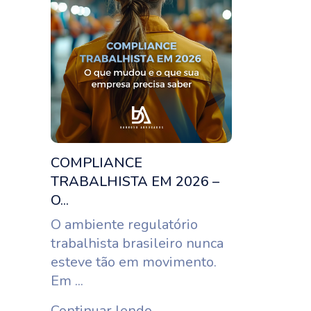
COMPLIANCE
TRABALHISTA EM 2026 –
O...
O ambiente regulatório
trabalhista brasileiro nunca
esteve tão em movimento.
Em ...
Continuar lendo