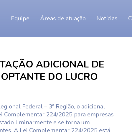
o
Equipe
Áreas de atuação
Notícias
C
UTAÇÃO ADICIONAL DE
 OPTANTE DO LUCRO
egional Federal – 3ª Região, o adicional
Lei Complementar 224/2025 para empresas
astado liminarmente e se torna um
intes. A Lei Complementar 224/2025 está