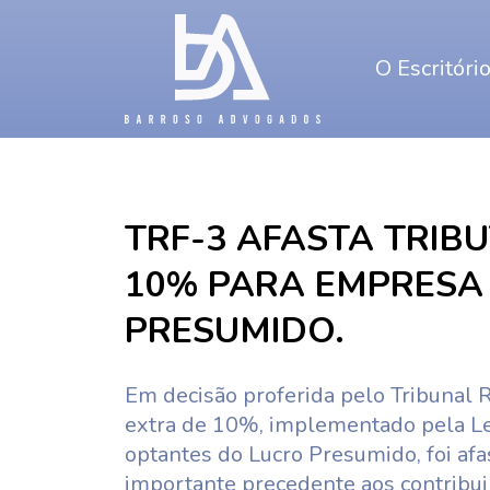
O Escritóri
TRF-3 AFASTA TRIB
10% PARA EMPRESA
PRESUMIDO.
Em decisão proferida pelo Tribunal R
extra de 10%, implementado pela 
optantes do Lucro Presumido, foi af
importante precedente aos contribu