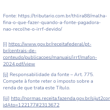
Fonte: https://tributario.com.br/thlira88/malha-
fina-o-que-fazer-quando-a-fonte-pagadora-
nao-recolhe-o-irrf-devido/
[i]
https://www.gov.br/receitafederal/pt-
br/centrais-de-
conteudo/publicacoes/manuais/irrf/mafon-
2024.pdf/view
[ii]
Responsabilidade da fonte – Art. 775.
Compete à fonte reter o imposto sobre a
renda de que trata este Título.
[iii]
http://normas.receita.fazenda.gov.br/sijut2con
idAto=122177#2313672